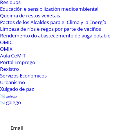
Residuos
como no quiosco do parque de San Francisco,
Educación e sensibilización medioambiental
onde haberá verbenas, no barrio de San Roque,
Queima de restos vexetais
Pactos de los Alcaldes para el Clima y la Energía
no Cantón, onde contaremos con clase de bailes
Limpeza de ríos e regos por parte de veciños
latinos. Gozaremos tamén cos acordes da
Rendemento do abastecemento de auga potable
actuación da Banda Municipal de Música de
OMIC
Ribadeo, celebrarase o XXVI Festival de
OMIX
Aula CeMIT
Habaneras e Música Hispanoamericana.
Portal Emprego
Teremos visitas á casa indiana de Don Inocencio,
Rexistro
á Casa do Óptico, paseo polo legado indiano de
Servizos Económicos
Vilaframil, Rinlo e A Devesa, onde se celebrará o
Urbanismo
Xulgado de paz
xantar campestre o domingo. Haberá Circo
galego
Indiano con Cayetano Lledó. Teremos o
galego
Mercado de Ultramar, Mercado da Horta, visitas
teatralizadas, coloquios cinematográficos,
xincana, torneo de petanca… Ribadeo
Email