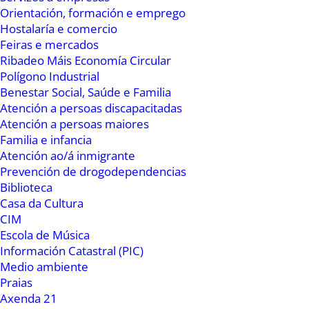
Orientación, formación e emprego
Hostalaría e comercio
A programación do Ribadeo Indiano 2022
Feiras e mercados
arrincará o 8 de xullo no Teatro ás sete da tarde
Ribadeo Máis Economía Circular
co acto de presentación do evento e co pregón
Polígono Industrial
que pronunciará Rosario Álvarez, a presidenta
Benestar Social, Saúde e Familia
Atención a persoas discapacitadas
do Consello da Cultura Galega. Ese día haberá a
Atención a persoas maiores
tradicional baixada ao peirao de Porcillán co
Familia e infancia
cuarteto tradicional Illa Pancha, actuación alí
Atención ao/á inmigrante
mesmo da Banda Municipal de Música de
Prevención de drogodependencias
Biblioteca
Ribadeo para darlles á benvida aos indianos que
Casa da Cultura
chegarán esa tarde á vila ribadense.
CIM
Escola de Música
Os concelleiros de Cultura e Turismo, Pilar
Información Catastral (PIC)
Otero e Pablo Vizoso, explicaron que “ao longo
Medio ambiente
dos tres días do Ribadeo Indiano teremos moita
Praias
Axenda 21
música en diferentes recunchos da nosa vila