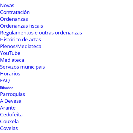
Novas
Contratación
Ordenanzas
Ordenanzas fiscais
Regulamentos e outras ordenanzas
Histórico de actas
Plenos/Mediateca
YouTube
Mediateca
Servizos municipais
Horarios
As antevésperas arrincan hoxe cun coloquio
FAQ
literario con Xesús Fraga na Casa do Viejo
Ribadeo
Parroquias
Pancho ás oito e media da tarde. E seguirán coas
A Devesa
actuacións musicais de Jamila Purofilin mañá,
Arante
sábado, no auditorio ás nove da tarde e o
Cedofeita
Couxela
domingo no quiosco da música con Boroa
Covelas
tamén ás nove.