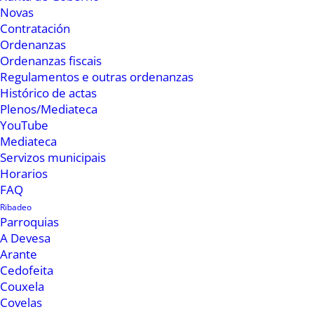
Novas
Contratación
Ordenanzas
Ordenanzas fiscais
Regulamentos e outras ordenanzas
Histórico de actas
Plenos/Mediateca
YouTube
Mediateca
Servizos municipais
Horarios
Ducias de persoas disfrutaron desde primeiras
FAQ
horas da mañá dunha esfollada do millo, dun
Ribadeo
Parroquias
obradoiro de disfraces e de bonecos tradicionais
A Devesa
para os máis pequenos da casa e tamén para as
Arante
familias. No Mercado dos Domingos
Cedofeita
Couxela
desenvolveuse tamén unha prensada e
Covelas
elaboración de zume de mazá e como colofón