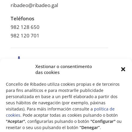
Contactar
ribadeo@ribadeo.gal
Teléfonos
Praza de España, 1
982 128 650
27700 Ribadeo
982 120 701
ribadeo@ribadeo.gal
982 128 650
/
982 120 701
Xestionar o consentimento
das cookies
Concello de Ribadeo utiliza cookies propias e de terceiros
para fins analíticos e para mostrarlle publicidade
personalizada en base a un perfil elaborado a partir dos
seus hábitos de navegación (por exemplo, páxinas
visitadas). Para máis información consulte a
política de
cookies
. Pode aceptar todas as cookies pulsando o botón
"Aceptar"
, configurarlas pulsando o botón
"Configurar"
ou
rexeitar o seu uso pulsando el botón
“Denegar”
.