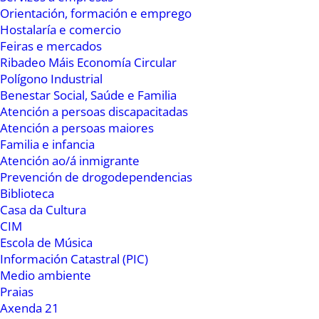
A XX edición dos Mercados dos Domingos deu
Orientación, formación e emprego
Hostalaría e comercio
comezo o pasado 27 de xuño e rematou onte.
Feiras e mercados
Na cita, organizada polo Concello de Ribadeo e
Ribadeo Máis Economía Circular
pola asociación A Sucadoira, participaron 14
Polígono Industrial
produtoras e produtores da zona.
Benestar Social, Saúde e Familia
Atención a persoas discapacitadas
Atención a persoas maiores
Familia e infancia
Atención ao/á inmigrante
Prevención de drogodependencias
Biblioteca
Casa da Cultura
CIM
Escola de Música
Información Catastral (PIC)
Medio ambiente
Praias
Axenda 21