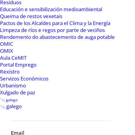
Residuos
En Internet
Educación e sensibilización medioambiental
Queima de restos vexetais
Arquivo municipal
Pactos de los Alcaldes para el Clima y la Energía
Plenos/Mediateca
Limpeza de ríos e regos por parte de veciños
Media Maratón
Rendemento do abastecemento de auga potable
Escola de Música e Danza
OMIC
Ribadeo Indiano
OMIX
Ribadeo de Tapeo
Aula CeMIT
Portal Emprego
Directo a
Rexistro
Servizos Económicos
Urbanismo
Tablón de anuncios
Xulgado de paz
Factura electrónica
galego
Perfil de contratante
galego
Rexistros presentados
PXOM
Identidade corporativa
Email