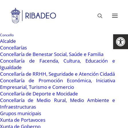
Abrir 
Concello
Alcalde
Concellarías
Concellaría de Benestar Social, Saúde e Familia
Concellaría de Facenda, Cultura, Educación e
Igualdade
Concellaría de RRHH, Seguridade e Atención Cidadá
Concellaría de Promoción Económica, Iniciativa
Empresarial, Turismo e Comercio
31 Xullo, 2010
Concellaría de Deporte e Mocidade
O CIM conta con blogue
Concellaría de Medio Rural, Medio Ambiente e
Infraestructuras
na rede
Grupos municipais
Xunta de Portavoces
Xunta de Goberno