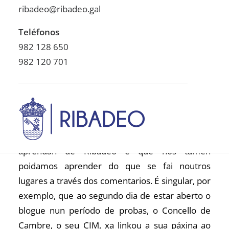
traballando en temas relacionados coa
ribadeo@ribadeo.gal
cobertura da información en situacions de
Teléfonos
conflicto e aparecen tamen algunhas campañas
982 128 650
que se puxeron en marcha en Latinoamérica e
982 120 701
que poden ser cousas de interese tamén para
Ribadeo”.
Suso López engadiu que “hai algo tamén moi
importatne, que un blogue permítenos que nos
vexan noutros lugares e que outros lugares
aprendan de Ribadeo e que nós tamén
poidamos aprender do que se fai noutros
lugares a través dos comentarios. É singular, por
exemplo, que ao segundo dia de estar aberto o
blogue nun período de probas, o Concello de
Cambre, o seu CIM, xa linkou a sua páxina ao