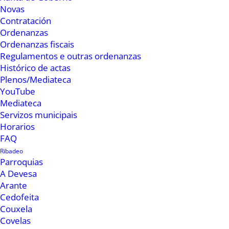
Novas
Contratación
Ordenanzas
Ordenanzas fiscais
Regulamentos e outras ordenanzas
Histórico de actas
Plenos/Mediateca
YouTube
Mediateca
Servizos municipais
Horarios
A concelleira da Muller explicou que “se trata
FAQ
dunha maneira máis de difundir a actividade
Ribadeo
Parroquias
que se está facendo desde o Centro de
A Devesa
Informacion á Muller no ámbito da muller e da
Arante
igualdade. Parécenos que as novas tecnoloxías
Cedofeita
Couxela
son algo que forman parte do noso mundo, da
Covelas
nosa cultura e que é un bo medio utilizar a rede