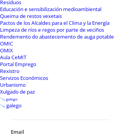
comentarios, campañas e recursos, teléfonos
Residuos
de contacto, buscador e ligazóns”. López dixo
Educación e sensibilización medioambiental
Queima de restos vexetais
que “nas ligazóns inclúense páxinas
Pactos de los Alcaldes para el Clima y la Energía
institucionais como a do Concello de Ribadeo, a
Limpeza de ríos e regos por parte de veciños
da Secretaria Xeral de Igualdade da Xunta de
Rendemento do abastecemento de auga potable
OMIC
Galicia, a do Ministerio de Igualdade do goberno
OMIX
do estado ou dalgunha campaña puntual
Aula CeMIT
relacionadas coa procura da igualdade efectiva
Portal Emprego
entre mulleres e homes. A maiores tamen hai
Rexistro
Servizos Económicos
traballos de institucións ou de outros
Urbanismo
organismos que non están tan achegados a
Xulgado de paz
Ribadeo física ou xeográficamente, pero si nas
galego
intencións. Por exemplo aí podedes atopar a
galego
unha plataforma de mulleres artistas que
traballan na loita contra a violencia de xénero,
unha paxina dun observatorio catalán que está
Email