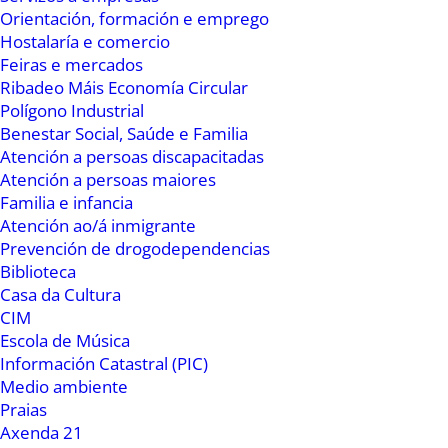
Orientación, formación e emprego
facer a sua difusión. O noso obxectivo vai ser en
Hostalaría e comercio
primeiro lugar utilizar esta plataforma para que
Feiras e mercados
seña de fácil acceso para todas as mulleres e a
Ribadeo Máis Economía Circular
Polígono Industrial
cidadanía en xeral e despois temos outro reto: a
Benestar Social, Saúde e Familia
partir do mes de setembro tratar de fomentar a
Atención a persoas discapacitadas
alfabetización dixital das mulleres do noso
Atención a persoas maiores
concello e tamén de toda a cidadania, para que
Familia e infancia
Atención ao/á inmigrante
podan acceder a ela. É dicir, que sexa unha
Prevención de drogodependencias
ferramenta útil e áxil e ao mesmo tempo que
Biblioteca
nós sexamos capaces de formar ás mulleres
Casa da Cultura
para que poidan utilizala da mellor maneira”.
CIM
Escola de Música
Os promotores do blogue foron a directora do
Información Catastral (PIC)
Medio ambiente
CIM, Luisa González, e Suso López. Éste explicou
Praias
que “contará con varios apartados: noticias e
Axenda 21