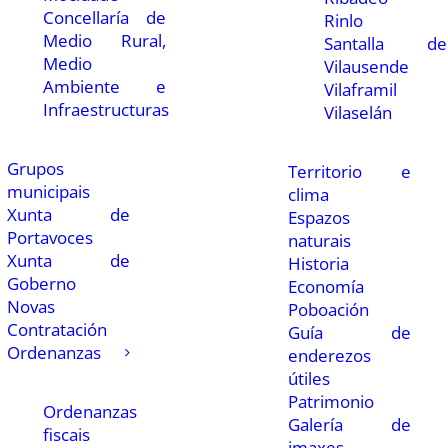
Concellaría de
Rinlo
Medio Rural,
Santalla de
Medio
Vilausende
Ambiente e
Vilaframil
Infraestructuras
Vilaselán
Grupos
Territorio e
municipais
clima
Xunta de
Espazos
Portavoces
naturais
Xunta de
Historia
Goberno
Economía
Novas
Poboación
Contratación
Guía de
Ordenanzas
enderezos
útiles
Patrimonio
Ordenanzas
Galería de
fiscais
imaxes