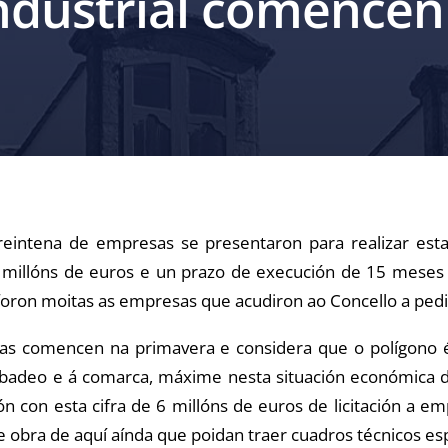
industrial comencen
reintena de empresas se presentaron para realizar est
 6 millóns de euros e un prazo de execución de 15 mese
oron moitas as empresas que acudiron ao Concello a pedi
ras comencen na primavera e considera que o polígono
a Ribadeo e á comarca, máxime nesta situación económica
 con esta cifra de 6 millóns de euros de licitación a e
obra de aquí aínda que poidan traer cuadros técnicos espe