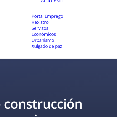
Aula CeMIT
Portal Emprego
Rexistro
Servizos
Económicos
Urbanismo
Xulgado de paz
e construcción