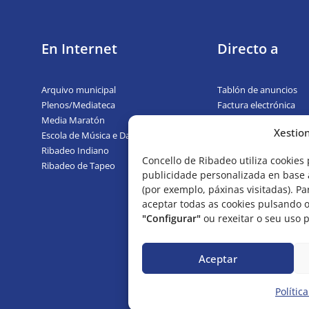
En Internet
Directo a
Arquivo municipal
Tablón de anuncios
Plenos/Mediateca
Factura electrónica
Media Maratón
Perfil de contratante
Xestio
Escola de Música e Danza
Rexistros presentados
Ribadeo Indiano
PXOM
Concello de Ribadeo utiliza cookies 
Ribadeo de Tapeo
Identidade corporativ
publicidade personalizada en base a
(por exemplo, páxinas visitadas). P
aceptar todas as cookies pulsando 
"Configurar"
ou rexeitar o seu uso 
Aceptar
Aviso legal
|
Cookies
|
Privacidade
Polític