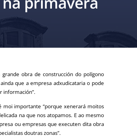
 na primavera
a grande obra de construcción do polígono
s ainda que a empresa adxudicataria o pode
r información”.
 é moi importante “porque xenerará moitos
 delicada na que nos atopamos. E ao mesmo
mpresa ou empresas que executen dita obra
cialistas doutras zonas”.