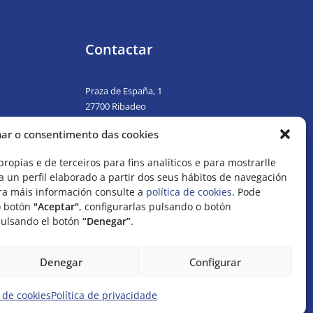
Contactar
Praza de España, 1
27700 Ribadeo
ribadeo@ribadeo.gal
nar o consentimento das cookies
982 128 650
/
982 120 701
propias e de terceiros para fins analíticos e para mostrarlle
a
 un perfil elaborado a partir dos seus hábitos de navegación
ara máis información consulte a
política de cookies
. Pode
o botón
"Aceptar"
, configurarlas pulsando o botón
pulsando el botón
“Denegar”
.
Denegar
Configurar
|
Accesibilidade
|
Mapa web
|
RSS
|
Contacto
a de cookies
Política de privacidade