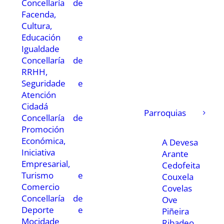
Concellaría de
Facenda,
Cultura,
Educación e
Igualdade
Concellaría de
RRHH,
Seguridade e
Atención
Cidadá
Parroquias
Concellaría de
Promoción
Económica,
A Devesa
Iniciativa
Arante
Empresarial,
Cedofeita
Turismo e
Couxela
Comercio
Covelas
Concellaría de
Ove
Deporte e
Piñeira
Mocidade
Ribadeo