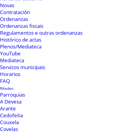
Novas
Contratación
Ordenanzas
Ordenanzas fiscais
Regulamentos e outras ordenanzas
Histórico de actas
Plenos/Mediateca
YouTube
Mediateca
Servizos municipais
Horarios
Segundo ven de informar a Oficina Técnica da
FAQ
TDT de Galicia ao Concello de Ribadeo, os
Ribadeo
Parroquias
beneficiados poderán disfrutar das novas canles
A Devesa
da TDT, que se distribuirán da seguinte forma:
Arante
Canle 47: TVEHD, TDP (Teledeporte); Canle 44:
Cedofeita
Couxela
Cuatro, Canal+Dos, LaSexta2, LaSexta3,
Covelas
LaSextaHD; Canle 32: Boing, TelecincoHD, MTV,