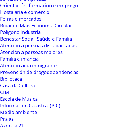
Orientación, formación e emprego
Hostalaría e comercio
A continuación, bastará con realizar unha busca
Feiras e mercados
de canles no receptor de TDT. No caso das
Ribadeo Máis Economía Circular
comunidades de veciños, pode ser necesario
Polígono Industrial
axustar a antena colectiva para asegurar a
Benestar Social, Saúde e Familia
Atención a persoas discapacitadas
calidade da recepción. Así mesmo, para poder
Atención a persoas maiores
ver as canles que emiten en alta definición será
Familia e infancia
necesario, ademais, dispor dun receptor con
Atención ao/á inmigrante
sintonizador de alta definición HDTV.
Prevención de drogodependencias
Biblioteca
Casa da Cultura
CIM
Escola de Música
Información Catastral (PIC)
Medio ambiente
Praias
Axenda 21