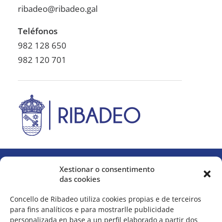
Perfil de contratante
ribadeo@ribadeo.gal
Rexistros presentados
PXOM
Teléfonos
Identidade corporativa
982 128 650
982 120 701
Contactar
Praza de España, 1
27700 Ribadeo
ribadeo@ribadeo.gal
982 128 650
/
982 120 701
Xestionar o consentimento
das cookies
Concello de Ribadeo utiliza cookies propias e de terceiros
para fins analíticos e para mostrarlle publicidade
personalizada en base a un perfil elaborado a partir dos