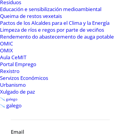
Residuos
Educación e sensibilización medioambiental
Queima de restos vexetais
Pactos de los Alcaldes para el Clima y la Energía
Limpeza de ríos e regos por parte de veciños
Rendemento do abastecemento de auga potable
En Internet
OMIC
OMIX
Arquivo municipal
Aula CeMIT
Plenos/Mediateca
Portal Emprego
Media Maratón
Rexistro
Escola de Música e Danza
Servizos Económicos
Ribadeo Indiano
Urbanismo
Ribadeo de Tapeo
Xulgado de paz
galego
galego
Directo a
Tablón de anuncios
Factura electrónica
Email