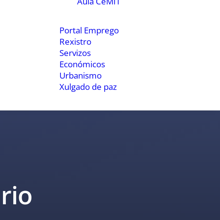
Aula CeMIT
Portal Emprego
Rexistro
Servizos
Económicos
Urbanismo
Xulgado de paz
rio