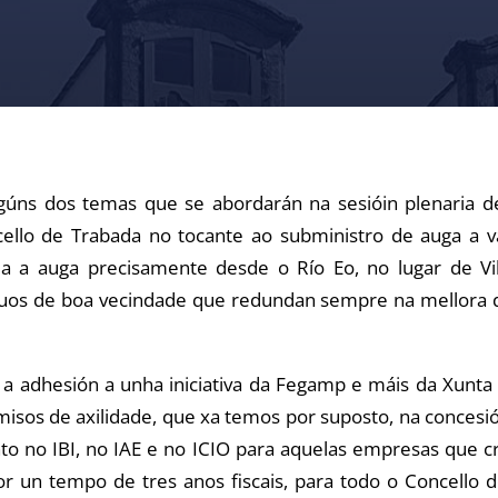
lgúns dos temas que se abordarán na sesióin plenaria de
lo de Trabada no tocante ao subministro de auga a va
 a auga precisamente desde o Río Eo, no lugar de Vil
uos de boa vecindade que redundan sempre na mellora dos
 a adhesión a unha iniciativa da Fegamp e máis da Xunta 
os de axilidade, que xa temos por suposto, na concesión 
anto no IBI, no IAE e no ICIO para aquelas empresas que
un tempo de tres anos fiscais, para todo o Concello d