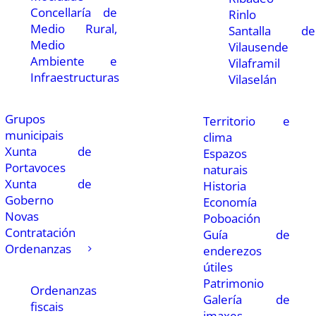
Concellaría de
Rinlo
Medio Rural,
Santalla de
Medio
Vilausende
Ambiente e
Vilaframil
Infraestructuras
Vilaselán
Grupos
Territorio e
municipais
clima
Xunta de
Espazos
Portavoces
naturais
Xunta de
Historia
Goberno
Economía
Novas
Poboación
Contratación
Guía de
Ordenanzas
enderezos
útiles
Patrimonio
Ordenanzas
Galería de
fiscais
imaxes