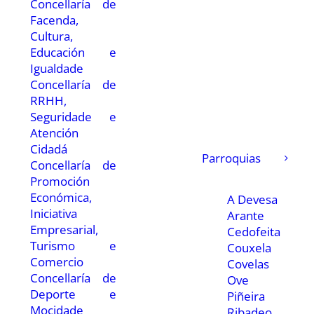
Concellaría de
Facenda,
Cultura,
Educación e
Igualdade
Concellaría de
RRHH,
Seguridade e
Atención
Cidadá
Parroquias
Concellaría de
Promoción
Económica,
A Devesa
Iniciativa
Arante
Empresarial,
Cedofeita
Turismo e
Couxela
Comercio
Covelas
Concellaría de
Ove
Deporte e
Piñeira
Mocidade
Ribadeo