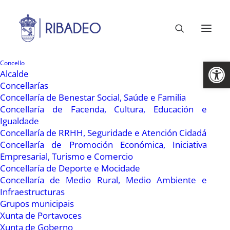
Abrir 
Concello
Alcalde
Concellarías
Concellaría de Benestar Social, Saúde e Familia
Concellaría de Facenda, Cultura, Educación e
Igualdade
Concellaría de RRHH, Seguridade e Atención Cidadá
Concellaría de Promoción Económica, Iniciativa
6 Abril, 2009
Empresarial, Turismo e Comercio
Concellaría de Deporte e Mocidade
A rede de saneamento
Concellaría de Medio Rural, Medio Ambiente e
funciona ben, segundo
Infraestructuras
Grupos municipais
Cupeiro
Xunta de Portavoces
Xunta de Goberno