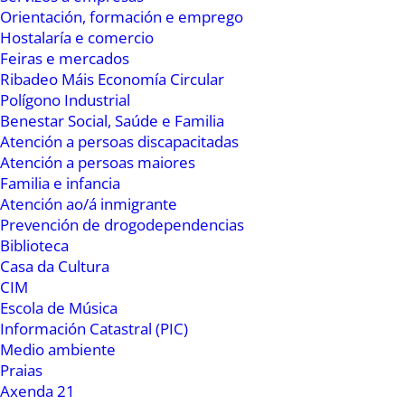
Orientación, formación e emprego
atoparíamos cun problema de espazo. Levantar
Hostalaría e comercio
a día de hoxe toda unha rede de saneamento
Feiras e mercados
para aumentar a sección deste, fáise inviable
Ribadeo Máis Economía Circular
Polígono Industrial
desde o punto de vista económico”. Cupeiro
Benestar Social, Saúde e Familia
segue a relatar que “somos conscientes, que
Atención a persoas discapacitadas
desde o punto de vista medio ambiental non é
Atención a persoas maiores
unha situación sostible, pero debemos ser
Familia e infancia
Atención ao/á inmigrante
realistas e saber da situación económica tanto
Prevención de drogodependencias
da Xunta como do Concello, xa que neste tema
Biblioteca
temos que falar de cantidades enormes de
Casa da Cultura
diñeiro a investir. Este é un problema en todo o
CIM
Escola de Música
mundo, e polo tanto non podemos ser máis
Información Catastral (PIC)
papistas que o Papa, aínda que seguiremos
Medio ambiente
loitando por un desenvolvemento sostible. Teño
Praias
que dicir tamén que as ciudades medran e os
Axenda 21