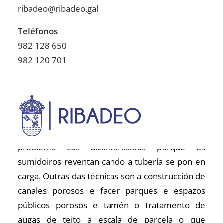
ribadeo@ribadeo.gal
Horacio Cupeiro manifesta que hai técnicas
Teléfonos
alternativas de evacuación que se están a utilizar
982 128 650
a nivel internacional, pero que serían moi
982 120 701
costosas para Ribadeo. Pon como exemplos “a
diminución da superficie impermeable, estamos
vendo que cada día máis os pobos estamos a
botar cemento e unha destas técnicas di que é
mellor non meter tanto cemento e deixar
superficies que filtren a auga para non ter este
problema cos alcantarillados porque os
sumidoiros reventan cando a tubería se pon en
carga. Outras das técnicas son a construcción de
canales porosos e facer parques e espazos
públicos porosos e tamén o tratamento de
augas de teito a escala de parcela o que