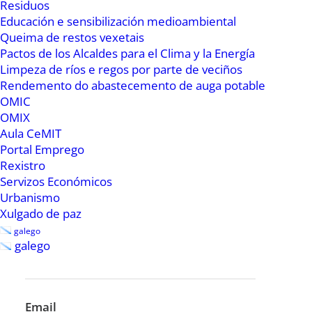
Residuos
colectores son os mesmos, ata que se
Educación e sensibilización medioambiental
acometan outros novos ramais e no caso de
Queima de restos vexetais
Ribadeo e outros pobos as grandes pendentes
Pactos de los Alcaldes para el Clima y la Energía
dificultan calquera solución. O ideal sería a
Limpeza de ríos e regos por parte de veciños
Rendemento do abastecemento de auga potable
segregación das augas pluviais e grises, e neso
OMIC
se pode pensar, pero non coma unha solución a
OMIX
curto prazo”.
Aula CeMIT
Portal Emprego
O concelleiro de Medio Ambiente suliña que “o
Rexistro
Servizos Económicos
Concello de Ribadeo o que sí debe facer e así
Urbanismo
será é estar enriba da empresa concesionaria
Xulgado de paz
para que o mantemento e as inversión estean á
galego
orde do día, e seguiremos presionando ás
galego
institucións superiores para que no futuro se
impliquen en facer as obras con vistas ao futuro
e non só para o presente”.
Email