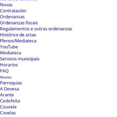
Novas
Contratación
Ordenanzas
Ordenanzas fiscais
Regulamentos e outras ordenanzas
Histórico de actas
Plenos/Mediateca
YouTube
Mediateca
Servizos municipais
Horarios
Horacio Cupeiro asegura que “a rede de
FAQ
saneamento está funcionando correctamente;
Ribadeo
Parroquias
os reboses lévanse producindo desde tempos
A Devesa
atrás, sobre todo con chuvias torrenciais, onde
Arante
ninguna rede de saneamento é capaz de
Cedofeita
Couxela
absorber toda a auga que se precipita; os
Covelas
traballos preventivos de mantemento realízanse